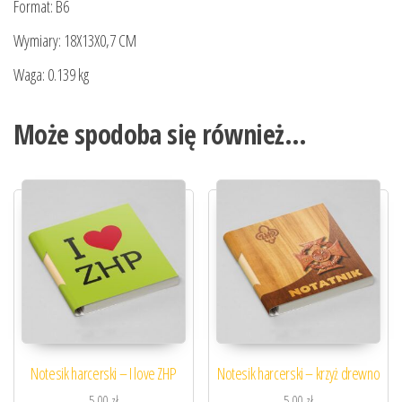
Format: B6
Wymiary: 18X13X0,7 CM
Waga: 0.139 kg
Może spodoba się również…
Notesik harcerski – I love ZHP
Notesik harcerski – krzyż drewno
5,00
zł
5,00
zł