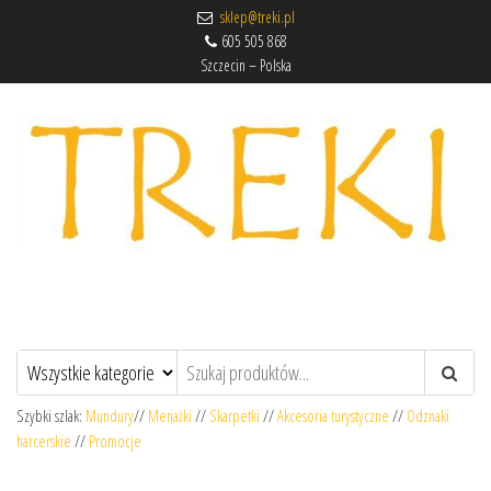
sklep@treki.pl
605 505 868
Szczecin – Polska
Sklep harcerski TREKI.pl
Składnica harcerska i sklep z artykułami harcerskimi.
Szybki szlak:
Mundury
//
Menażki
//
Skarpetki
//
Akcesoria turystyczne
//
Odznaki
harcerskie
//
Promocje