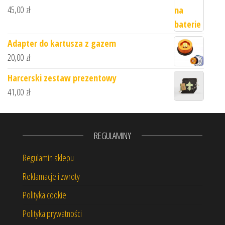
45,00
zł
Adapter do kartusza z gazem
20,00
zł
Harcerski zestaw prezentowy
41,00
zł
REGULAMINY
Regulamin sklepu
Reklamacje i zwroty
Polityka cookie
Polityka prywatności