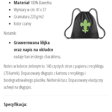
Materiał
100% Bawełna
Wymiary w cm: 41 x 37
Gramatura 220 g/m2
Kolor czarny
Notatnik:
Grawerowana lilijka
oraz napis na okładce
nadaje harcerskiego charakteru
.
Notes w kolorze zielonym to 140 czystych stron z papieru z recyklingu
(70 kartek). Dopasowany długopis z kartonu z recyklingu i
biodegradowalnego plastiku. Niebieski tusz. Dopasowany elastyczny
uchwyt na długopis.
Specyfikacja: