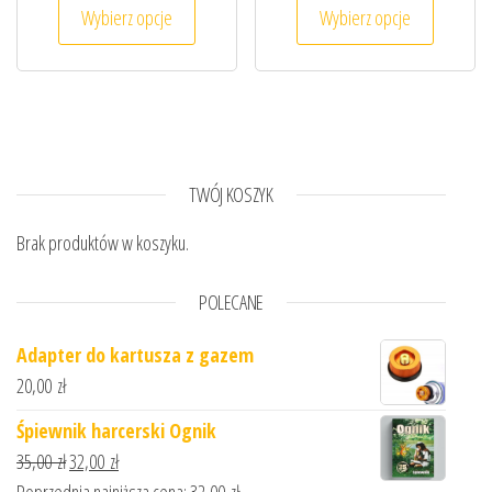
Wybierz opcje
Wybierz opcje
TWÓJ KOSZYK
Brak produktów w koszyku.
POLECANE
Adapter do kartusza z gazem
20,00
zł
Śpiewnik harcerski Ognik
Pierwotna cena wynosiła: 35,00 zł.
Aktualna cena wynosi: 32,00 zł.
35,00
zł
32,00
zł
Poprzednia najniższa cena:
32,00
zł
.