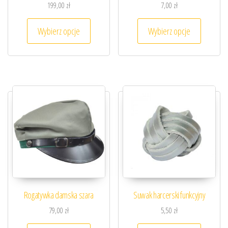
199,00
zł
7,00
zł
Ten produkt ma wiele wariantów. Opcje można
Ten prod
Wybierz opcje
Wybierz opcje
Rogatywka damska szara
Suwak harcerski funkcyjny
79,00
zł
5,50
zł
Ten produkt ma wiele wariantów. Opcje można
Ten prod