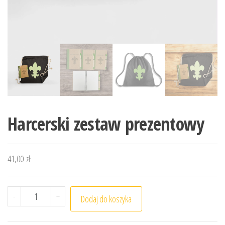
Harcerski zestaw prezentowy
41,00
zł
ilość Harcerski zestaw prezentowy
-
+
Dodaj do koszyka