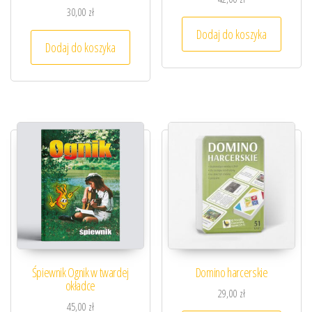
30,00
zł
Dodaj do koszyka
Dodaj do koszyka
Śpiewnik Ognik w twardej
Domino harcerskie
okładce
29,00
zł
45,00
zł