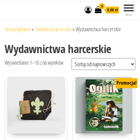
0
0,00 zł
Menu
Strona główna
»
Składnica harcerska
»
Wydawnictwa harcerskie
Wydawnictwa harcerskie
Posortowane według najnowszych
Wyświetlanie 1–16 z 66 wyników
Promocja!