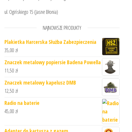
ul. Ogińskiego 15 (Jasne Błonia)
NAJNOWSZE PRODUKTY
Plakietka Harcerska Służba Zabezpieczenia
35,00
zł
Znaczek metalowy popiersie Badena Powella
11,50
zł
Znaczek metalowy kapelusz DMB
12,50
zł
Radio na baterie
45,00
zł
Adapter do kartusza z gazem