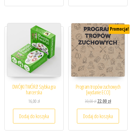
Promocja!
DWÓJKI TWÓRZ! Szybka gra
Program tropów zuchowych
harcerska
[wydanie ECO]
Pierwotna cena wynosiła
Aktualna cena 
16,00
zł
30,00
zł
22,00
zł
Dodaj do koszyka
Dodaj do koszyka