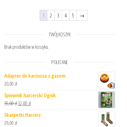
1
2
3
4
5
→
TWÓJ KOSZYK
Brak produktów w koszyku.
POLECANE
Adapter do kartusza z gazem
20,00
zł
Śpiewnik harcerski Ognik
Pierwotna cena wynosiła: 35,00 zł.
Aktualna cena wynosi: 32,00 zł.
35,00
zł
32,00
zł
Skarpetki Harcerz
29,00
zł