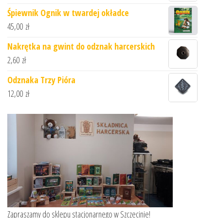
Śpiewnik Ognik w twardej okładce
45,00
zł
Nakrętka na gwint do odznak harcerskich
2,60
zł
Odznaka Trzy Pióra
12,00
zł
Zapraszamy do sklepu stacjonarnego w Szczecinie!