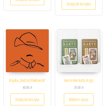
Dodaj do koszyka
Książka „Andrzej Małkowski”
Harcerskie karty do gry
40,00
zł
29,00
zł
Ten prod
Dodaj do koszyka
Wybierz opcje