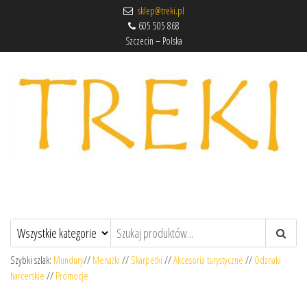
sklep@treki.pl
605 505 868
Szczecin – Polska
Sklep harcerski TREKI.pl
Składnica harcerska i sklep z artykułami harcerskimi.
Szybki szlak:
Mundury
//
Menażki
//
Skarpetki
//
Akcesoria turystyczne
//
Odznaki
harcerskie
//
Promocje